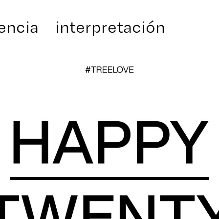
encia
interpretación