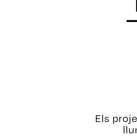
Els proj
llu