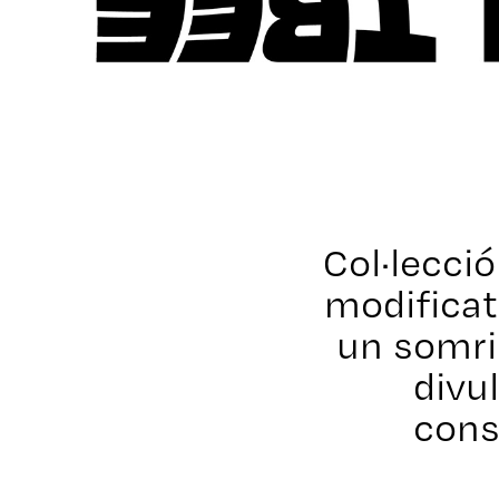
Col·lecci
modificat
un somriu
divul
cons