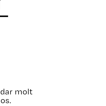
edar molt
nos.