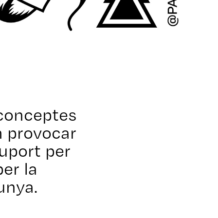
 conceptes
m provocar
suport per
per la
unya.